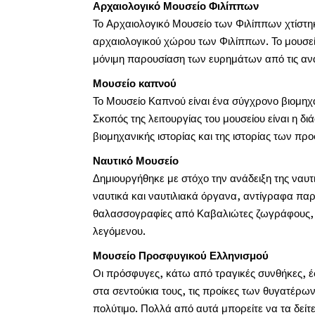
Αρχαιολογικό Μουσείο Φιλίππων
Το Αρχαιολογικό Μουσείο των Φιλίππων χτίστηκ
αρχαιολογικού χώρου των Φιλίππων. Το μουσεί
μόνιμη παρουσίαση των ευρημάτων από τις αν
Μουσείο καπνού
Το Μουσείο Καπνού είναι ένα σύγχρονο βιομηχ
Σκοπός της λειτουργίας του μουσείου είναι η δ
βιομηχανικής ιστορίας και της ιστορίας των π
Ναυτικό Μουσείο
Δημιουργήθηκε με στόχο την ανάδειξη της ναυ
ναυτικά και ναυτιλιακά όργανα, αντίγραφα πα
θαλασσογραφίες από Καβαλιώτες ζωγράφους, δε
λεγόμενου.
Μουσείο Προσφυγικού Ελληνισμού
Οι πρόσφυγες, κάτω από τραγικές συνθήκες, έφ
στα σεντούκια τους, τις προίκες των θυγατέρων
πολύτιμο. Πολλά από αυτά μπορείτε να τα δεί