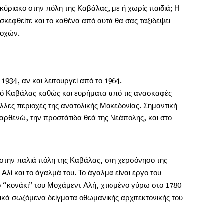
ύριακο στην πόλη της Καβάλας, με ή χωρίς παιδιά; Η
σκεφθείτε και το καθένα από αυτά θα σας ταξιδέψει
ποχών.
934, αν και λειτουργεί από το 1964.
μό Καβάλας καθώς και ευρήματα από τις ανασκαφές
λλες περιοχές της ανατολικής Μακεδονίας. Σημαντική
Παρθενώ, την προστάτιδα θεά της Νεάπολης, και στο
 στην παλιά πόλη της Καβάλας, στη χερσόνησο της
Αλί και το άγαλμά του. Το άγαλμα είναι έργο του
 “κονάκι” του Μοχάμεντ Αλή, χτισμένο γύρω στο 1780
τικά σωζόμενα δείγματα οθωμανικής αρχιτεκτονικής του